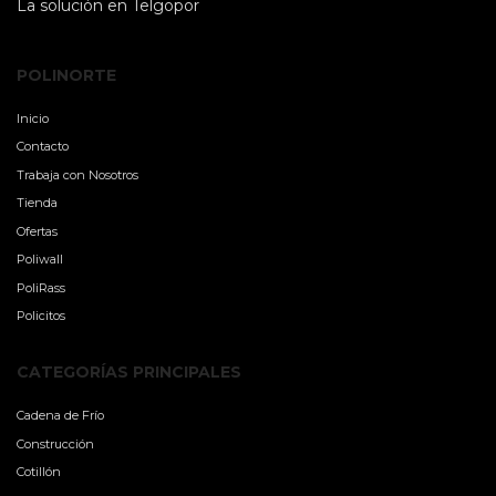
La solución en Telgopor
POLINORTE
Inicio
Contacto
Trabaja con Nosotros
Tienda
Ofertas
Poliwall
PoliRass
Policitos
CATEGORÍAS PRINCIPALES
Cadena de Frío
Construcción
Cotillón