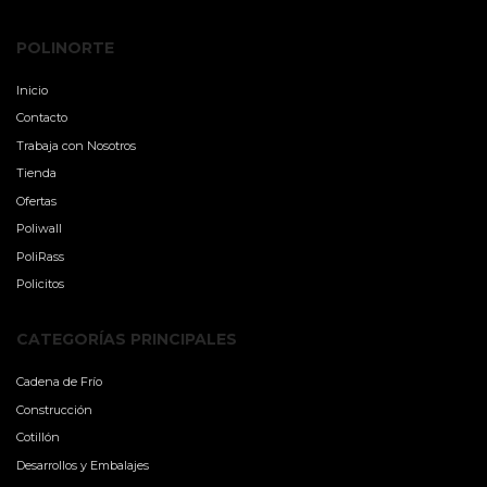
POLINORTE
Inicio
Contacto
Trabaja con Nosotros
Tienda
Ofertas
Poliwall
PoliRass
Policitos
CATEGORÍAS PRINCIPALES
Cadena de Frío
Construcción
Cotillón
Desarrollos y Embalajes