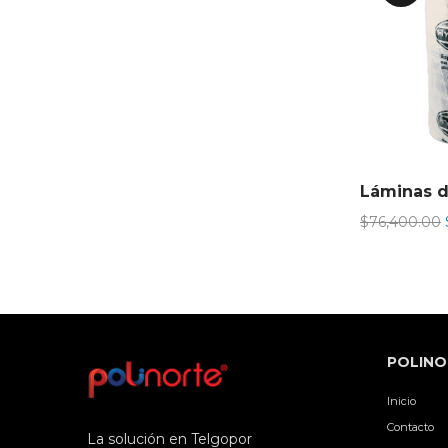
$
76,400.00
POLINO
Inicio
Contacto
La solución en Telgopor