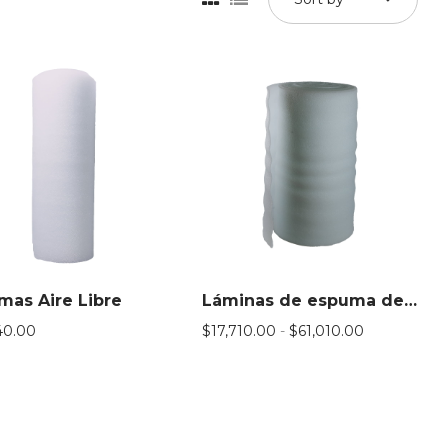
mas Aire Libre
Láminas de espuma de polietileno
Rango
40.00
$
17,710.00
-
$
61,010.00
de
precios:
desde
$17,710.00
hasta