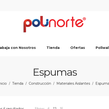
abaja con Nosotros
Tienda
Ofertas
Poliwal
Espumas
nicio
Tienda
Construcción
Materiales Aislantes
Espuma
/
/
/
/
s 6 resultados
Show
6
12
15