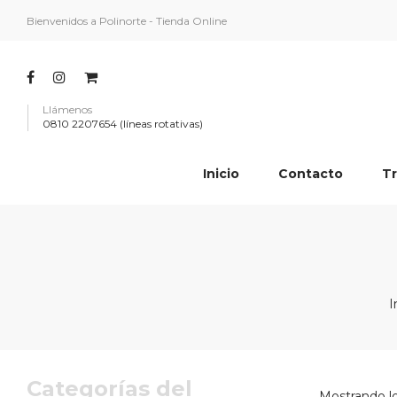
Bienvenidos a Polinorte - Tienda Online
Llámenos
0810 2207654 (líneas rotativas)
Inicio
Contacto
Tr
I
Categorías del
Mostrando lo