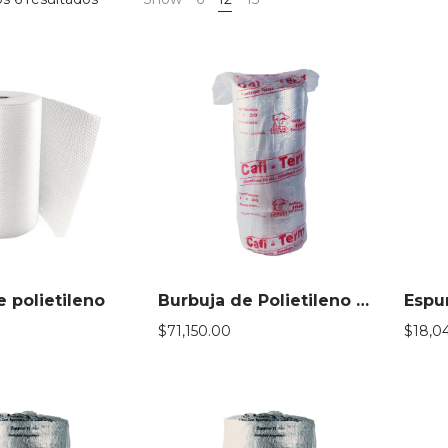
 polietileno
Burbuja de Polietileno Termo Hidrófuga Aluminizada
Espu
$
71,150.00
$
18,0