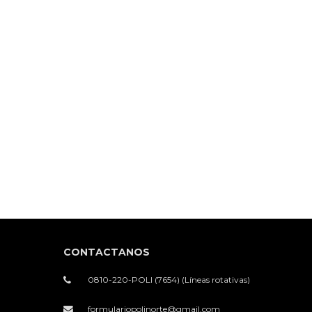
$61,010.00
CONTACTANOS
0810-220-POLI (7654) (Líneas rotativas)
formulariopolinorte@gmail.com