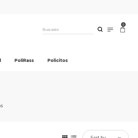
0
l
PoliRass
Policitos
s
Sort by