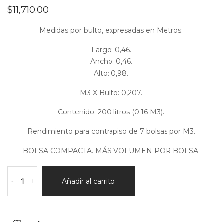
$
11,710.00
Medidas por bulto, expresadas en Metros:
Largo: 0,46.
Ancho: 0,46.
Alto: 0,98.
M3 X Bulto: 0,207.
Contenido: 200 litros (0.16 M3).
Rendimiento para contrapiso de 7 bolsas por M3.
BOLSA COMPACTA. MÁS VOLUMEN POR BOLSA.
Nieve
-
+
Añadir al carrito
(EPS
molido)
cantidad