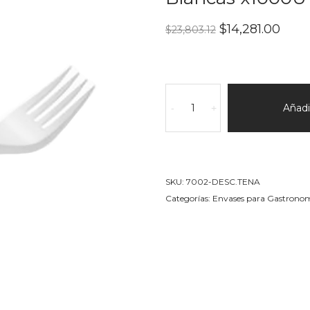
El
El
$
14,281.00
$
23,803.12
precio
prec
original
actu
era:
es:
$23,803.12.
$14,2
Tenedores
Plásticas
Añadir
-
+
Descartables
Sundae
Blancas
x1000U
SKU:
7002-DESC.TENA
cantidad
Categorías:
Envases para Gastrono