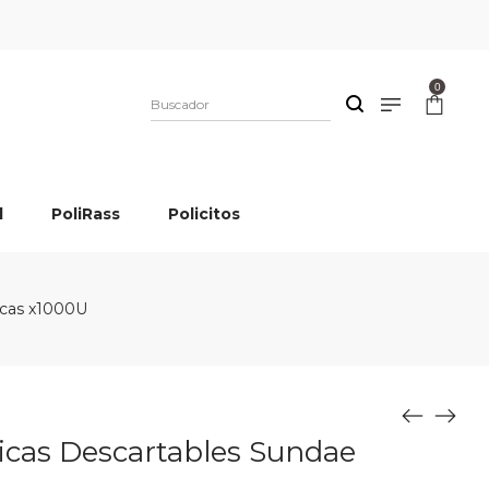
0
l
PoliRass
Policitos
ncas x1000U
icas Descartables Sundae