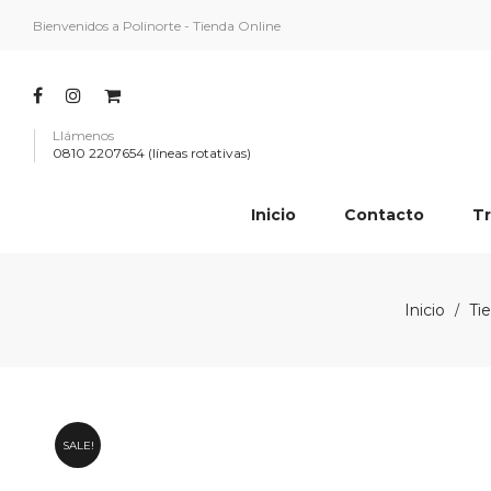
Bienvenidos a Polinorte - Tienda Online
Llámenos
0810 2207654 (líneas rotativas)
Inicio
Contacto
Tr
Inicio
Ti
/
SALE!