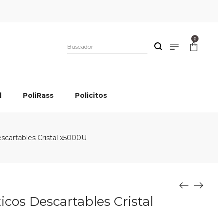
0
l
PoliRass
Policitos
scartables Cristal x5000U
icos Descartables Cristal