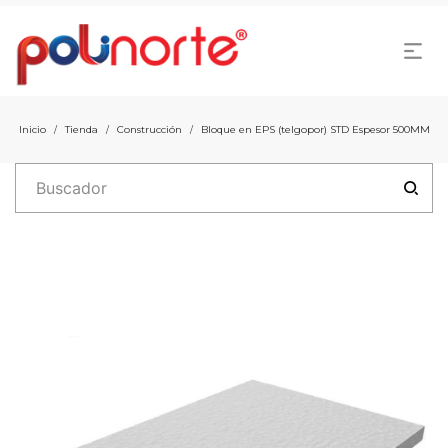
Inicio
Tienda
Construcción
Bloque en EPS (telgopor) STD Espesor 500MM
/
/
/