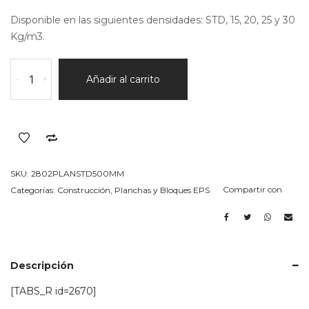
Disponible en las siguientes densidades: STD, 15, 20, 25 y 30
Kg/m3.
Bloque
-
+
Añadir al carrito
en
EPS
(telgopor)
STD
Espesor
500MM
SKU:
2802PLANSTD500MM
cantidad
Compartir con
Categorías:
Construcción
,
Planchas y Bloques EPS
Descripción
[TABS_R id=2670]