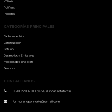
Poliwall
PoliRass
Policitos
CATEGORÍAS PRINCIPALES
Cadena de Frío
Construcción
Cotillón
Desarrollos y Embalajes
Modelos de Fundición
Servicios
CONTACTANOS
0810-220-POLI (7654) (Líneas rotativas)
formulariopolinorte@gmail.com