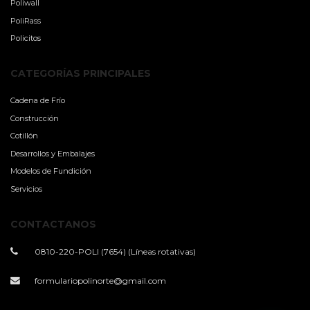
Poliwall
PoliRass
Policitos
CATEGORÍAS PRINCIPALES
Cadena de Frío
Construcción
Cotillón
Desarrollos y Embalajes
Modelos de Fundición
Servicios
CONTACTANOS
0810-220-POLI (7654) (Líneas rotativas)
formulariopolinorte@gmail.com