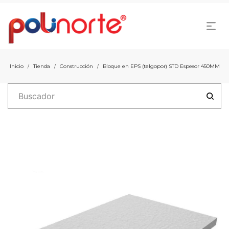
Inicio
Tienda
Construcción
Bloque en EPS (telgopor) STD Espesor 450MM
/
/
/