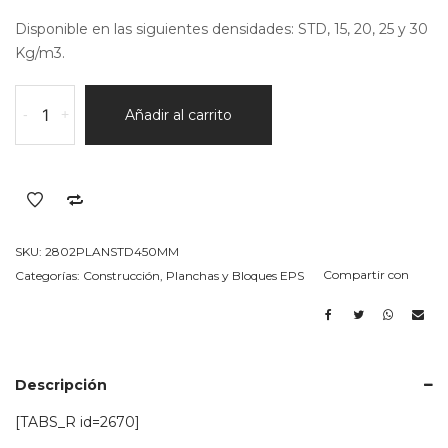
Disponible en las siguientes densidades: STD, 15, 20, 25 y 30
Kg/m3.
Bloque
-
+
Añadir al carrito
en
EPS
(telgopor)
STD
Espesor
450MM
SKU:
2802PLANSTD450MM
cantidad
Compartir con
Categorías:
Construcción
,
Planchas y Bloques EPS
Descripción
[TABS_R id=2670]