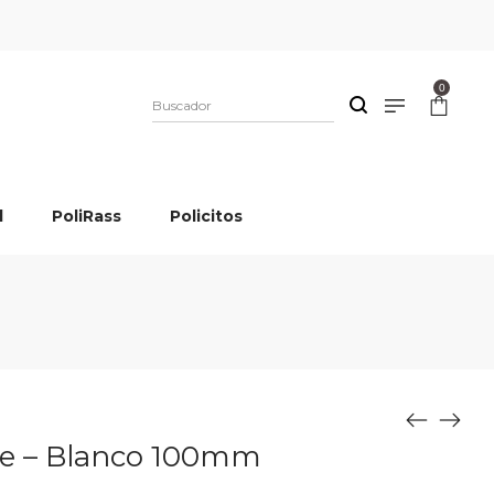
0
l
PoliRass
Policitos
ine – Blanco 100mm