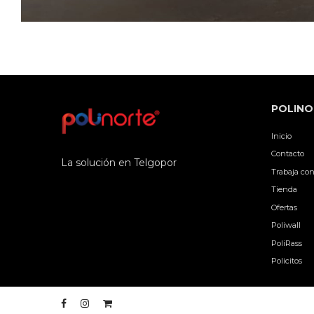
POLINO
Inicio
Contacto
La solución en Telgopor
Trabaja con
Tienda
Ofertas
Poliwall
PoliRass
Policitos