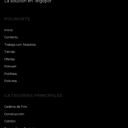
La solución en Telgopor
POLINORTE
Inicio
Contacto
Trabaja con Nosotros
Tienda
Ofertas
Poliwall
PoliRass
Policitos
CATEGORÍAS PRINCIPALES
Cadena de Frío
Construcción
Cotillón