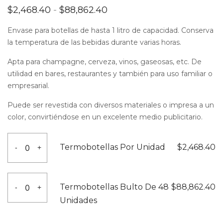
Rango
$
2,468.40
-
$
88,862.40
de
precios:
Envase para botellas de hasta 1 litro de capacidad. Conserva
desde
la temperatura de las bebidas durante varias horas.
$2,468.40
hasta
Apta para champagne, cerveza, vinos, gaseosas, etc. De
$88,862.40
utilidad en bares, restaurantes y también para uso familiar o
empresarial.
Puede ser revestida con diversos materiales o impresa a un
color, convirtiéndose en un excelente medio publicitario.
Termobotellas
Termobotellas Por Unidad
$
2,468.40
-
+
Por
Unidad
Termobotellas
cantidad
Termobotellas Bulto De 48
$
88,862.40
-
+
Bulto
Unidades
De
48