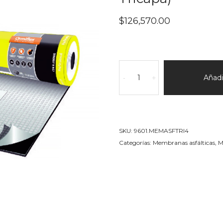
$
126,570.00
Profesional
Tricapa
Añadir
-
+
(3c)
40KG
(Alu
Flexible
SKU:
9601.MEMASFTRI4
Tricapa)
Categorías:
Membranas asfálticas
,
M
cantidad