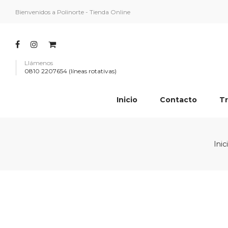
Bienvenidos a Polinorte - Tienda Online
Llámenos
0810 2207654 (líneas rotativas)
Inicio
Contacto
Tr
Inic