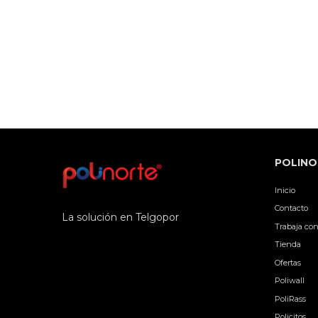
POLINO
Inicio
Contacto
La solución en Telgopor
Trabaja con
Tienda
Ofertas
Poliwall
PoliRass
Policitos