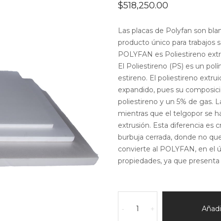
$
518,250.00
Las placas de Polyfan son blan
producto único para trabajos s
POLYFAN es Poliestireno extr
El Poliestireno (PS) es un pol
estireno. El poliestireno extr
expandido, pues su composic
poliestireno y un 5% de gas. 
mientras que el telgopor se 
extrusión. Esta diferencia es 
burbuja cerrada, donde no qu
convierte al POLYFAN, en el ú
propiedades, ya que presenta
Polyfan
Por
Añadir
-
+
Bulto