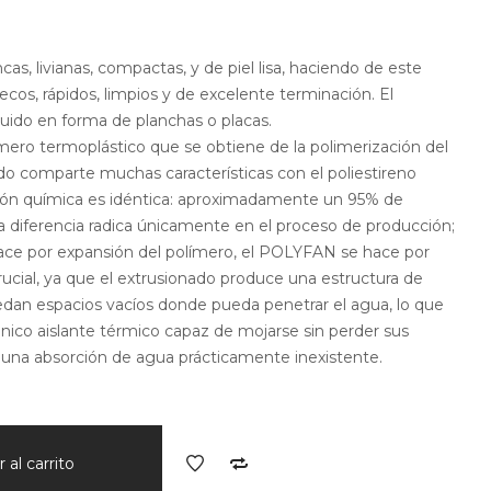
cas, livianas, compactas, y de piel lisa, haciendo de este
ecos, rápidos, limpios y de excelente terminación. El
uido en forma de planchas o placas.
ímero termoplástico que se obtiene de la polimerización del
uido comparte muchas características con el poliestireno
ión química es idéntica: aproximadamente un 95% de
La diferencia radica únicamente en el proceso de producción;
hace por expansión del polímero, el POLYFAN se hace por
crucial, ya que el extrusionado produce una estructura de
edan espacios vacíos donde pueda penetrar el agua, lo que
nico aislante térmico capaz de mojarse sin perder sus
 una absorción de agua prácticamente inexistente.
 al carrito