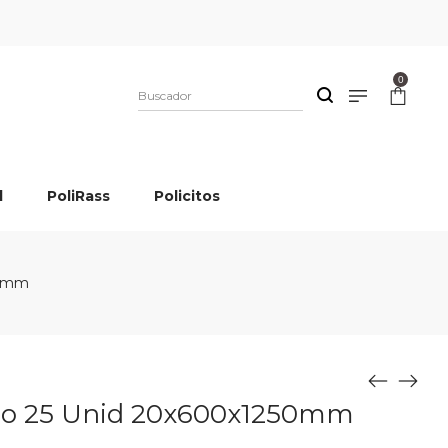
0
l
PoliRass
Policitos
50mm
lto 25 Unid 20x600x1250mm