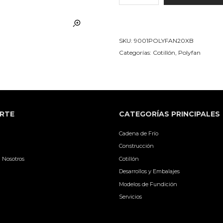
25
Unid
20x600x1250mm
SKU:
9001POLYFAN20XB
cantidad
Categorías:
Cotillón
,
Polyfan
RTE
CATEGORÍAS PRINCIPALES
Cadena de Frío
Construcción
 Nosotros
Cotillón
Desarrollos y Embalajes
Modelos de Fundición
Servicios