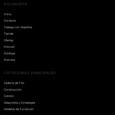
POLINORTE
Inicio
Contacto
Trabaja con Nosotros
Tienda
Ofertas
Poliwall
PoliRass
Policitos
CATEGORÍAS PRINCIPALES
Cadena de Frío
Construcción
Cotillón
Desarrollos y Embalajes
Modelos de Fundición