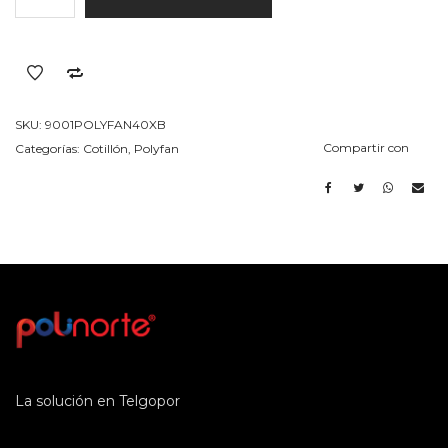
Bulto
12
Unid
40x600x1250mm
cantidad
SKU:
9001POLYFAN40XB
Compartir con
Categorías:
Cotillón
,
Polyfan
La solución en Telgopor