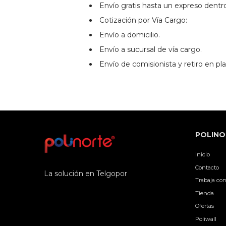
Envío gratis hasta un expreso dentr
Cotización por Vía Cargo:
Envío a domicilio.
Envío a sucursal de vía cargo.
Envío de comisionista y retiro en pla
POLINO
Inicio
Contacto
La solución en Telgopor
Trabaja con
Tienda
Ofertas
Poliwall