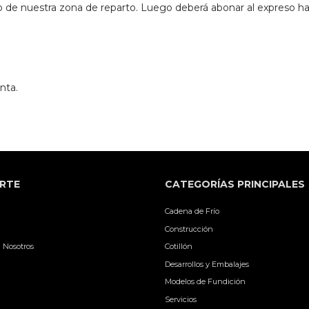
o de nuestra zona de reparto. Luego deberá abonar al expreso has
nta.
RTE
CATEGORÍAS PRINCIPALES
Cadena de Frío
Construcción
 Nosotros
Cotillón
Desarrollos y Embalajes
Modelos de Fundición
Servicios