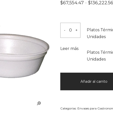
$
67,554.47
-
$
136,222.5
Platos
Platos Térmi
-
+
Térmicos
Unidades
Con
Tapa
Leer más
Platos Térmi
1000cm3
Unidades
Caja
Por
147
Unidades
Añadir al carrito
cantidad
Categorías:
Envases para Gastrono