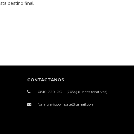
ta destino final.
CONTACTANOS
0810-220-POLI (7654) (Líneas rotativas)
formulariopolinorte@gmail.com