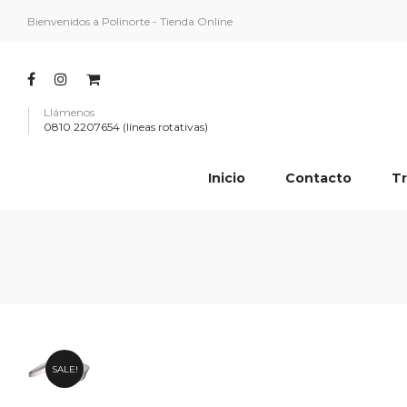
Bienvenidos a Polinorte - Tienda Online
Llámenos
0810 2207654 (líneas rotativas)
Inicio
Contacto
Tr
SALE!