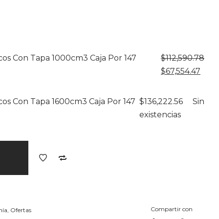
Rango
6
de
precios:
desde
$67,554.47
hasta
$136,222.56
cos Con Tapa 1000cm3 Caja Por 147
$
112,590.78
El
El
$
67,554.47
precio
prec
original
actu
cos Con Tapa 1600cm3 Caja Por 147
$
136,222.56
Sin
era:
es:
existencias
$112,590.78.
$67,5
Compartir con
mía
,
Ofertas