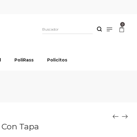
0
l
PoliRass
Policitos
s Con Tapa