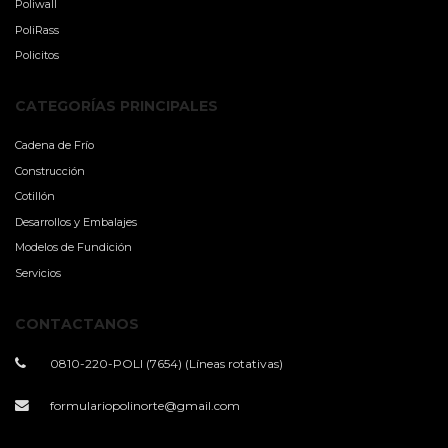
Poliwall
PoliRass
Policitos
CATEGORÍAS PRINCIPALES
Cadena de Frío
Construcción
Cotillón
Desarrollos y Embalajes
Modelos de Fundición
Servicios
CONTACTANOS
0810-220-POLI (7654) (Líneas rotativas)
formulariopolinorte@gmail.com