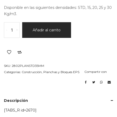
Disponible en las siguientes densidades: STD, 15, 20, 25 y 30
Kg/m3.
plancha
-
+
Añadir al carrito
en
EPS
(telgopor)
STD
Espesor
35MM
SKU:
2802PLANSTD35MM
cantidad
Compartir con
Categorías:
Construcción
,
Planchas y Bloques EPS
Descripción
[TABS_R id=2670]