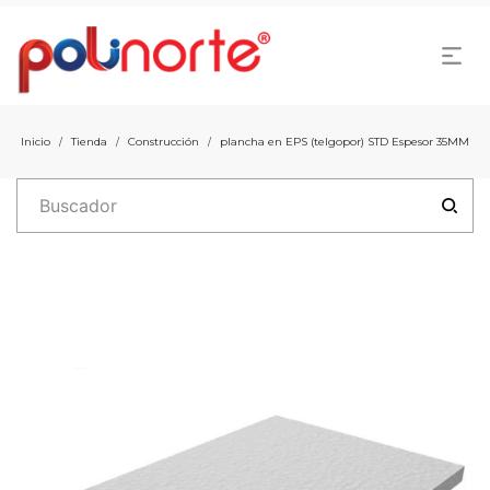
Inicio
Tienda
Construcción
plancha en EPS (telgopor) STD Espesor 35MM
/
/
/