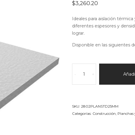
$
3,260.20
Ideales para aislación térmica 
diferentes espesores y densid
lograr.
Disponible en las siguientes d
plancha
en
Añadir
-
+
EPS
(telgopor)
STD
Espesor
SKU:
2802PLANSTD25MM
25MM
Categorías:
Construcción
,
Planchas 
cantidad