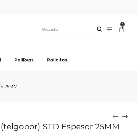
0
l
PoliRass
Policitos
sor 25MM
 (telgopor) STD Espesor 25MM