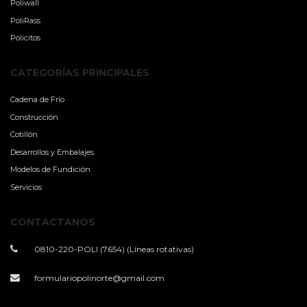
Poliwall
PoliRass
Policitos
CATEGORÍAS PRINCIPALES
Cadena de Frío
Construcción
Cotillón
Desarrollos y Embalajes
Modelos de Fundición
Servicios
CONTACTANOS
0810-220-POLI (7654) (Líneas rotativas)
formulariopolinorte@gmail.com