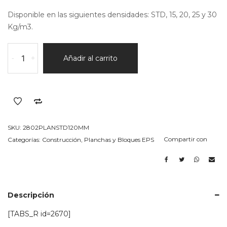
Disponible en las siguientes densidades: STD, 15, 20, 25 y 30
Kg/m3.
Bloque
-
+
Añadir al carrito
en
EPS
(telgopor)
STD
Espesor
120MM
SKU:
2802PLANSTD120MM
cantidad
Compartir con
Categorías:
Construcción
,
Planchas y Bloques EPS
Descripción
[TABS_R id=2670]