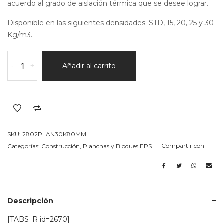
acuerdo al grado de aislación térmica que se desee lograr.
Disponible en las siguientes densidades: STD, 15, 20, 25 y 30
Kg/m3.
plancha
-
+
Añadir al carrito
en
EPS
(telgopor)
30k/m3
Espesor
80MM
SKU:
2802PLAN30K80MM
cantidad
Compartir con
Categorías:
Construcción
,
Planchas y Bloques EPS
Descripción
[TABS_R id=2670]