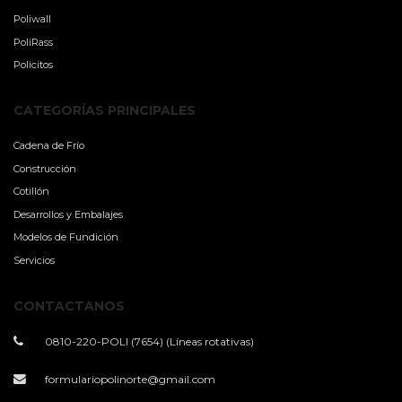
Poliwall
PoliRass
Policitos
CATEGORÍAS PRINCIPALES
Cadena de Frío
Construcción
Cotillón
Desarrollos y Embalajes
Modelos de Fundición
Servicios
CONTACTANOS
0810-220-POLI (7654) (Líneas rotativas)
formulariopolinorte@gmail.com