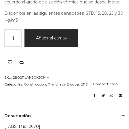
acuerdo al grado de aislación térmica que se desee lograr.
Disponible en las siguientes densidades: STD, 15, 20, 25 y 30
Kg/m3.
plancha
-
+
Añadir al carrito
en
EPS
(telgopor)
30k/m3
Espesor
60MM
SKU:
2802PLAN30K60MM
cantidad
Compartir con
Categorías:
Construcción
,
Planchas y Bloques EPS
Descripción
[TABS_R id=2670]