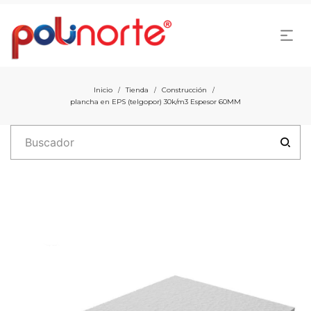
Inicio
Tienda
Construcción
/
/
/
plancha en EPS (telgopor) 30k/m3 Espesor 60MM