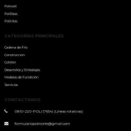
Poliwall
PoliRass
Policitos
CATEGORÍAS PRINCIPALES
Cadena de Frío
Construcción
Cotillón
Desarrollos y Embalajes
Modelos de Fundición
Servicios
CONTACTANOS
0810-220-POLI (7654) (Líneas rotativas)
formulariopolinorte@gmail.com