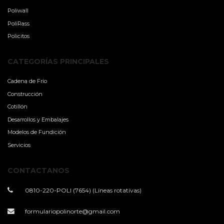
Poliwall
PoliRass
Policitos
CATEGORÍAS PRINCIPALES
Cadena de Frío
Construcción
Cotillón
Desarrollos y Embalajes
Modelos de Fundición
Servicios
CONTACTANOS
0810-220-POLI (7654) (Líneas rotativas)
formulariopolinorte@gmail.com