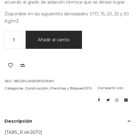
acuerdo al grado de aislación térmica que se desee lograr.
Disponible en las siguientes densidades: STD, 15, 20, 25 y 30
Kg/m3.
Bloque
-
+
Añadir al carrito
en
EPS
(telgopor)
30k/m3
Espesor
100MM
SKU:
2802PLAN30K100MM
cantidad
Compartir con
Categorías:
Construcción
,
Planchas y Bloques EPS
Descripción
[TABS_R id=2670]