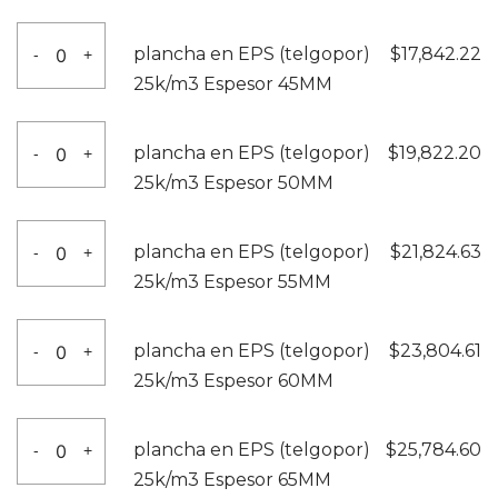
35MM
(telgopor)
plancha
cantidad
plancha en EPS (telgopor)
$
17,842.22
-
+
25k/m3
en
25k/m3 Espesor 45MM
Espesor
EPS
40MM
(telgopor)
plancha
cantidad
plancha en EPS (telgopor)
$
19,822.20
-
+
25k/m3
en
25k/m3 Espesor 50MM
Espesor
EPS
45MM
(telgopor)
plancha
cantidad
plancha en EPS (telgopor)
$
21,824.63
-
+
25k/m3
en
25k/m3 Espesor 55MM
Espesor
EPS
50MM
(telgopor)
plancha
cantidad
plancha en EPS (telgopor)
$
23,804.61
-
+
25k/m3
en
25k/m3 Espesor 60MM
Espesor
EPS
55MM
(telgopor)
plancha
cantidad
plancha en EPS (telgopor)
$
25,784.60
-
+
25k/m3
en
25k/m3 Espesor 65MM
Espesor
EPS