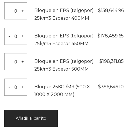
300MM
(telgopor)
Bloque
cantidad
Bloque en EPS (telgopor)
$
158,644.96
-
+
25k/m3
en
25k/m3 Espesor 400MM
Espesor
EPS
350MM
(telgopor)
Bloque
cantidad
Bloque en EPS (telgopor)
$
178,489.65
-
+
25k/m3
en
25k/m3 Espesor 450MM
Espesor
EPS
400MM
(telgopor)
Bloque
cantidad
Bloque en EPS (telgopor)
$
198,311.85
-
+
25k/m3
en
25k/m3 Espesor 500MM
Espesor
EPS
450MM
(telgopor)
Bloque
cantidad
Bloque 25KG /M3 (500 X
$
396,646.10
-
+
25k/m3
25KG
1000 X 2000 MM)
Espesor
/M3
500MM
(500
cantidad
X
Añadir al carrito
1000