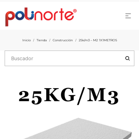
Inicio
Tienda
Construcción
25k/m3 – M2 1X1METROS
/
/
/