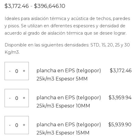
Rango
$
3,172.46
-
$
396,646.10
de
precios:
Ideales para aislación térmica y acústica de techos, paredes
desde
y pisos. Se utilizan en diferentes espesores y densidad de
$3,172.46
hasta
acuerdo al grado de aislación térmica que se desee lograr.
$396,646.10
Disponible en las siguientes densidades: STD, 15, 20, 25 y 30
Kg/m3.
plancha
plancha en EPS (telgopor)
$
3,172.46
-
+
en
25k/m3 Espesor 5MM
EPS
(telgopor)
plancha
plancha en EPS (telgopor)
$
3,959.94
-
+
25k/m3
en
25k/m3 Espesor 10MM
Espesor
EPS
5MM
(telgopor)
plancha
cantidad
plancha en EPS (telgopor)
$
5,939.90
-
+
25k/m3
en
25k/m3 Espesor 15MM
Espesor