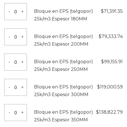
150MM
(telgopor)
Bloque
cantidad
Bloque en EPS (telgopor)
$
71,391.35
-
+
25k/m3
en
25k/m3 Espesor 180MM
Espesor
EPS
165MM
(telgopor)
Bloque
cantidad
Bloque en EPS (telgopor)
$
79,333.74
-
+
25k/m3
en
25k/m3 Espesor 200MM
Espesor
EPS
180MM
(telgopor)
Bloque
cantidad
Bloque en EPS (telgopor)
$
99,155.91
-
+
25k/m3
en
25k/m3 Espesor 250MM
Espesor
EPS
200MM
(telgopor)
Bloque
cantidad
Bloque en EPS (telgopor)
$
119,000.59
-
+
25k/m3
en
25k/m3 Espesor 300MM
Espesor
EPS
250MM
(telgopor)
Bloque
cantidad
Bloque en EPS (telgopor)
$
138,822.79
-
+
25k/m3
en
25k/m3 Espesor 350MM
Espesor
EPS