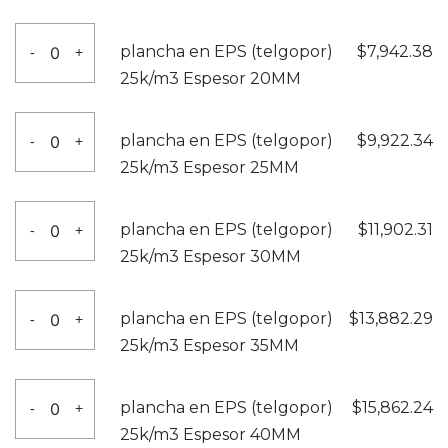
EPS
10MM
(telgopor)
plancha
cantidad
plancha en EPS (telgopor)
$
7,942.38
-
+
25k/m3
en
25k/m3 Espesor 20MM
Espesor
EPS
15MM
(telgopor)
plancha
cantidad
plancha en EPS (telgopor)
$
9,922.34
-
+
25k/m3
en
25k/m3 Espesor 25MM
Espesor
EPS
20MM
(telgopor)
plancha
cantidad
plancha en EPS (telgopor)
$
11,902.31
-
+
25k/m3
en
25k/m3 Espesor 30MM
Espesor
EPS
25MM
(telgopor)
plancha
cantidad
plancha en EPS (telgopor)
$
13,882.29
-
+
25k/m3
en
25k/m3 Espesor 35MM
Espesor
EPS
30MM
(telgopor)
plancha
cantidad
plancha en EPS (telgopor)
$
15,862.24
-
+
25k/m3
en
25k/m3 Espesor 40MM
Espesor
EPS