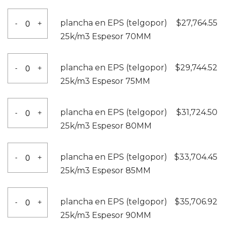
60MM
(telgopor)
plancha
cantidad
plancha en EPS (telgopor)
$
27,764.55
-
+
25k/m3
en
25k/m3 Espesor 70MM
Espesor
EPS
65MM
(telgopor)
plancha
cantidad
plancha en EPS (telgopor)
$
29,744.52
-
+
25k/m3
en
25k/m3 Espesor 75MM
Espesor
EPS
70MM
(telgopor)
plancha
cantidad
plancha en EPS (telgopor)
$
31,724.50
-
+
25k/m3
en
25k/m3 Espesor 80MM
Espesor
EPS
75MM
(telgopor)
plancha
cantidad
plancha en EPS (telgopor)
$
33,704.45
-
+
25k/m3
en
25k/m3 Espesor 85MM
Espesor
EPS
80MM
(telgopor)
plancha
cantidad
plancha en EPS (telgopor)
$
35,706.92
-
+
25k/m3
en
25k/m3 Espesor 90MM
Espesor
EPS