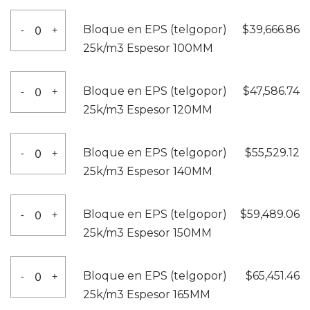
85MM
(telgopor)
Bloque
cantidad
Bloque en EPS (telgopor)
$
39,666.86
-
+
25k/m3
en
25k/m3 Espesor 100MM
Espesor
EPS
90MM
(telgopor)
Bloque
cantidad
Bloque en EPS (telgopor)
$
47,586.74
-
+
25k/m3
en
25k/m3 Espesor 120MM
Espesor
EPS
100MM
(telgopor)
Bloque
cantidad
Bloque en EPS (telgopor)
$
55,529.12
-
+
25k/m3
en
25k/m3 Espesor 140MM
Espesor
EPS
120MM
(telgopor)
Bloque
cantidad
Bloque en EPS (telgopor)
$
59,489.06
-
+
25k/m3
en
25k/m3 Espesor 150MM
Espesor
EPS
140MM
(telgopor)
Bloque
cantidad
Bloque en EPS (telgopor)
$
65,451.46
-
+
25k/m3
en
25k/m3 Espesor 165MM
Espesor
EPS