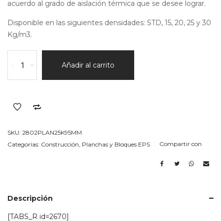
acuerdo al grado de aislación térmica que se desee lograr.
Disponible en las siguientes densidades: STD, 15, 20, 25 y 30
Kg/m3.
plancha
-
+
Añadir al carrito
en
EPS
(telgopor)
25k/m3
Espesor
95MM
SKU:
2802PLAN25K95MM
cantidad
Compartir con
Categorías:
Construcción
,
Planchas y Bloques EPS
Descripción
[TABS_R id=2670]