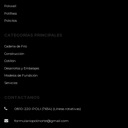
Poliwall
PoliRass
Policitos
CATEGORÍAS PRINCIPALES
Cadena de Frío
Construcción
Cotillón
Desarrollos y Embalajes
Modelos de Fundición
Servicios
CONTACTANOS
0810-220-POLI (7654) (Líneas rotativas)
formulariopolinorte@gmail.com