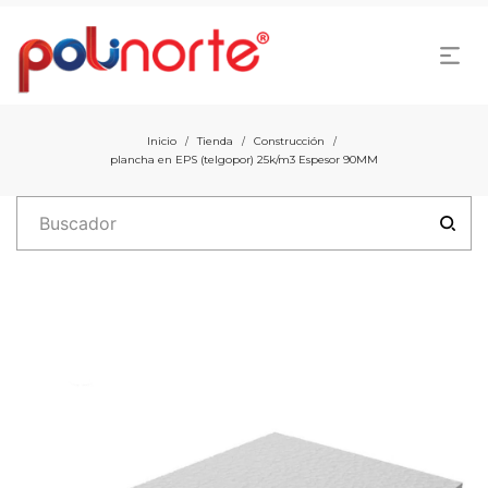
Inicio
Tienda
Construcción
/
/
/
plancha en EPS (telgopor) 25k/m3 Espesor 90MM