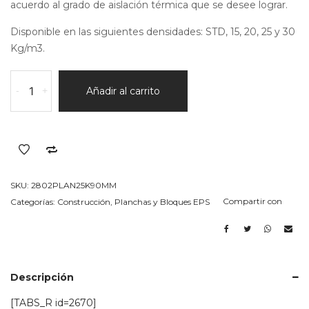
acuerdo al grado de aislación térmica que se desee lograr.
Disponible en las siguientes densidades: STD, 15, 20, 25 y 30
Kg/m3.
plancha
-
+
Añadir al carrito
en
EPS
(telgopor)
25k/m3
Espesor
90MM
SKU:
2802PLAN25K90MM
cantidad
Compartir con
Categorías:
Construcción
,
Planchas y Bloques EPS
Descripción
[TABS_R id=2670]