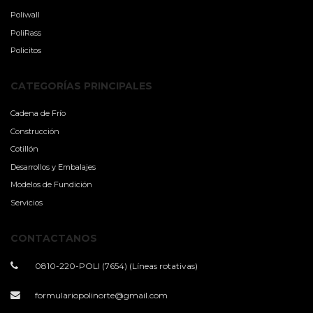
Poliwall
PoliRass
Policitos
CATEGORÍAS PRINCIPALES
Cadena de Frío
Construcción
Cotillón
Desarrollos y Embalajes
Modelos de Fundición
Servicios
CONTACTANOS
0810-220-POLI (7654) (Líneas rotativas)
formulariopolinorte@gmail.com