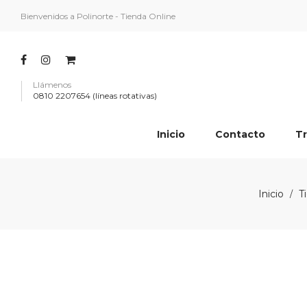
Bienvenidos a Polinorte - Tienda Online
Llámenos
0810 2207654 (líneas rotativas)
Inicio
Contacto
Tr
Inicio
T
/