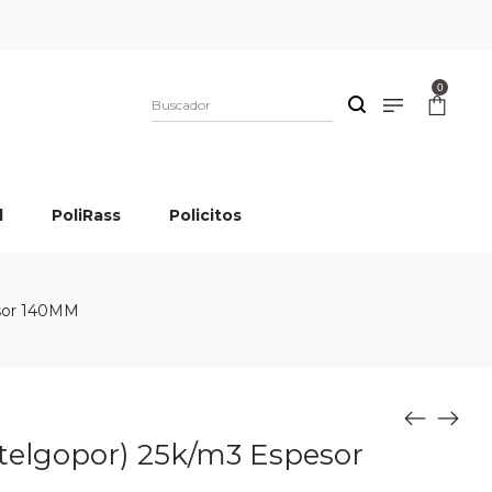
0
l
PoliRass
Policitos
esor 140MM
telgopor) 25k/m3 Espesor