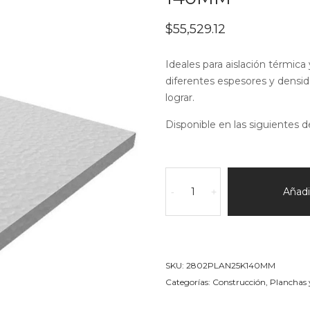
$
55,529.12
Ideales para aislación térmica 
diferentes espesores y densid
lograr.
Disponible en las siguientes d
Bloque
en
Añadir
-
+
EPS
(telgopor)
25k/m3
Espesor
SKU:
2802PLAN25K140MM
140MM
Categorías:
Construcción
,
Planchas 
cantidad