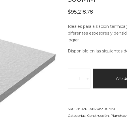
$
95,218.78
Ideales para aislación térmica 
diferentes espesores y densid
lograr.
Disponible en las siguientes d
Bloque
en
Añadir
-
+
EPS
(telgopor)
20k/m3
Espesor
SKU:
2802PLAN20K300MM
300MM
Categorías:
Construcción
,
Planchas 
cantidad