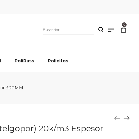
0
l
PoliRass
Policitos
esor 300MM
telgopor) 20k/m3 Espesor