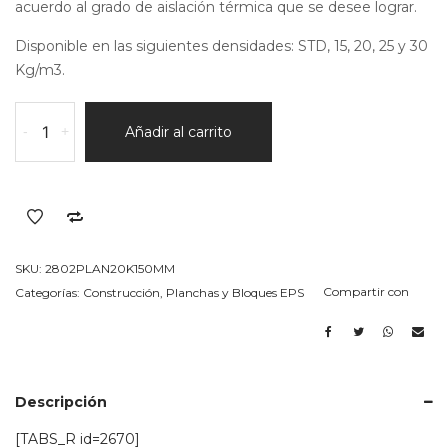
acuerdo al grado de aislación térmica que se desee lograr.
Disponible en las siguientes densidades: STD, 15, 20, 25 y 30
Kg/m3.
Bloque
-
+
Añadir al carrito
en
EPS
(telgopor)
20k/m3
Espesor
150MM
SKU:
2802PLAN20K150MM
cantidad
Compartir con
Categorías:
Construcción
,
Planchas y Bloques EPS
Descripción
[TABS_R id=2670]