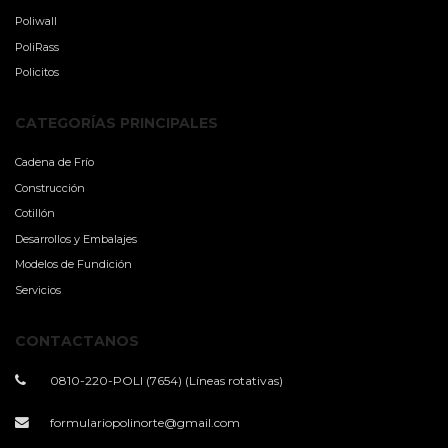
Poliwall
PoliRass
Policitos
CATEGORÍAS PRINCIPALES
Cadena de Frío
Construcción
Cotillón
Desarrollos y Embalajes
Modelos de Fundición
Servicios
CONTACTANOS
0810-220-POLI (7654) (Líneas rotativas)
formulariopolinorte@gmail.com