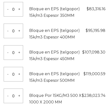
250MM
(telgopor)
Bloque
cantidad
Bloque en EPS (telgopor)
$
83,316.16
-
+
15k/m3
en
15k/m3 Espesor 350MM
Espesor
EPS
300MM
(telgopor)
Bloque
cantidad
Bloque en EPS (telgopor)
$
95,195.98
-
+
15k/m3
en
15k/m3 Espesor 400MM
Espesor
EPS
350MM
(telgopor)
Bloque
cantidad
Bloque en EPS (telgopor)
$
107,098.30
-
+
15k/m3
en
15k/m3 Espesor 450MM
Espesor
EPS
400MM
(telgopor)
Bloque
cantidad
Bloque en EPS (telgopor)
$
119,000.59
-
+
15k/m3
en
15k/m3 Espesor 500MM
Espesor
EPS
450MM
(telgopor)
Bloque
cantidad
Bloque Por 15KG/M3 500 X
$
238,023.74
-
+
15k/m3
Por
1000 X 2000 MM
Espesor
15KG/M3