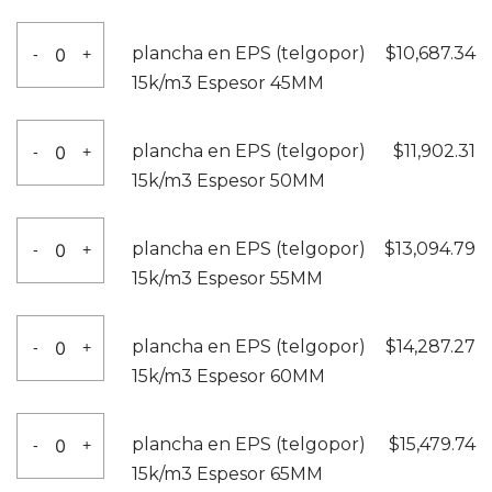
35MM
(telgopor)
plancha
cantidad
plancha en EPS (telgopor)
$
10,687.34
-
+
15k/m3
en
15k/m3 Espesor 45MM
Espesor
EPS
40MM
(telgopor)
plancha
cantidad
plancha en EPS (telgopor)
$
11,902.31
-
+
15k/m3
en
15k/m3 Espesor 50MM
Espesor
EPS
45MM
(telgopor)
plancha
cantidad
plancha en EPS (telgopor)
$
13,094.79
-
+
15k/m3
en
15k/m3 Espesor 55MM
Espesor
EPS
50MM
(telgopor)
plancha
cantidad
plancha en EPS (telgopor)
$
14,287.27
-
+
15k/m3
en
15k/m3 Espesor 60MM
Espesor
EPS
55MM
(telgopor)
plancha
cantidad
plancha en EPS (telgopor)
$
15,479.74
-
+
15k/m3
en
15k/m3 Espesor 65MM
Espesor
EPS