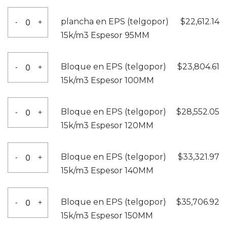
85MM
(telgopor)
plancha
cantidad
plancha en EPS (telgopor)
$
22,612.14
-
+
15k/m3
en
15k/m3 Espesor 95MM
Espesor
EPS
90MM
(telgopor)
Bloque
cantidad
Bloque en EPS (telgopor)
$
23,804.61
-
+
15k/m3
en
15k/m3 Espesor 100MM
Espesor
EPS
95MM
(telgopor)
Bloque
cantidad
Bloque en EPS (telgopor)
$
28,552.05
-
+
15k/m3
en
15k/m3 Espesor 120MM
Espesor
EPS
100MM
(telgopor)
Bloque
cantidad
Bloque en EPS (telgopor)
$
33,321.97
-
+
15k/m3
en
15k/m3 Espesor 140MM
Espesor
EPS
120MM
(telgopor)
Bloque
cantidad
Bloque en EPS (telgopor)
$
35,706.92
-
+
15k/m3
en
15k/m3 Espesor 150MM
Espesor
EPS