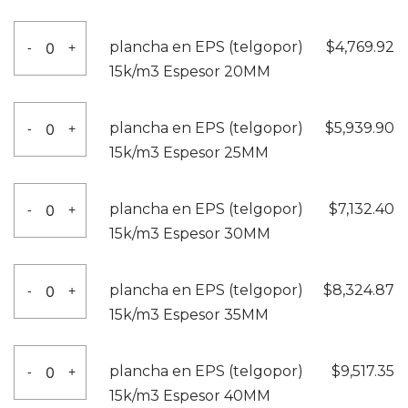
EPS
10MM
(telgopor)
plancha
cantidad
plancha en EPS (telgopor)
$
4,769.92
-
+
15k/m3
en
15k/m3 Espesor 20MM
Espesor
EPS
15MM
(telgopor)
plancha
cantidad
plancha en EPS (telgopor)
$
5,939.90
-
+
15k/m3
en
15k/m3 Espesor 25MM
Espesor
EPS
20MM
(telgopor)
plancha
cantidad
plancha en EPS (telgopor)
$
7,132.40
-
+
15k/m3
en
15k/m3 Espesor 30MM
Espesor
EPS
25MM
(telgopor)
plancha
cantidad
plancha en EPS (telgopor)
$
8,324.87
-
+
15k/m3
en
15k/m3 Espesor 35MM
Espesor
EPS
30MM
(telgopor)
plancha
cantidad
plancha en EPS (telgopor)
$
9,517.35
-
+
15k/m3
en
15k/m3 Espesor 40MM
Espesor
EPS