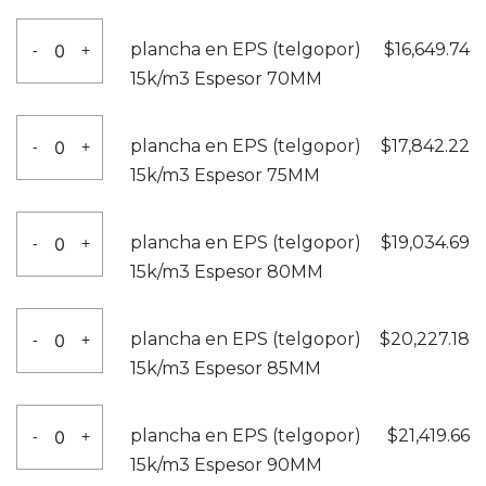
60MM
(telgopor)
plancha
cantidad
plancha en EPS (telgopor)
$
16,649.74
-
+
15k/m3
en
15k/m3 Espesor 70MM
Espesor
EPS
65MM
(telgopor)
plancha
cantidad
plancha en EPS (telgopor)
$
17,842.22
-
+
15k/m3
en
15k/m3 Espesor 75MM
Espesor
EPS
70MM
(telgopor)
plancha
cantidad
plancha en EPS (telgopor)
$
19,034.69
-
+
15k/m3
en
15k/m3 Espesor 80MM
Espesor
EPS
75MM
(telgopor)
plancha
cantidad
plancha en EPS (telgopor)
$
20,227.18
-
+
15k/m3
en
15k/m3 Espesor 85MM
Espesor
EPS
80MM
(telgopor)
plancha
cantidad
plancha en EPS (telgopor)
$
21,419.66
-
+
15k/m3
en
15k/m3 Espesor 90MM
Espesor
EPS