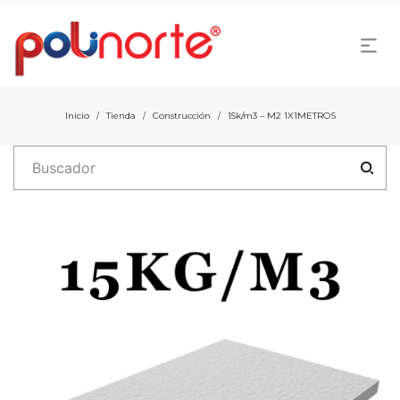
Inicio
Tienda
Construcción
15k/m3 – M2 1X1METROS
/
/
/