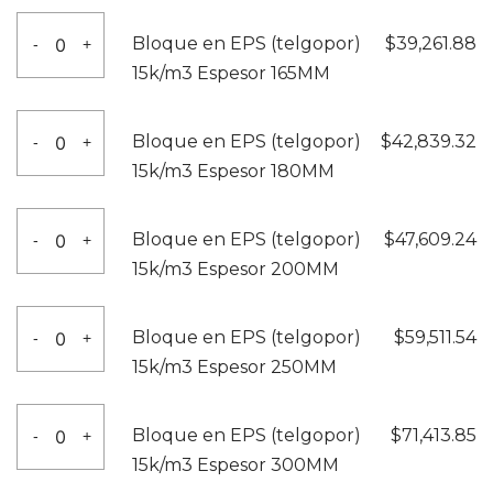
140MM
(telgopor)
Bloque
cantidad
Bloque en EPS (telgopor)
$
39,261.88
-
+
15k/m3
en
15k/m3 Espesor 165MM
Espesor
EPS
150MM
(telgopor)
Bloque
cantidad
Bloque en EPS (telgopor)
$
42,839.32
-
+
15k/m3
en
15k/m3 Espesor 180MM
Espesor
EPS
165MM
(telgopor)
Bloque
cantidad
Bloque en EPS (telgopor)
$
47,609.24
-
+
15k/m3
en
15k/m3 Espesor 200MM
Espesor
EPS
180MM
(telgopor)
Bloque
cantidad
Bloque en EPS (telgopor)
$
59,511.54
-
+
15k/m3
en
15k/m3 Espesor 250MM
Espesor
EPS
200MM
(telgopor)
Bloque
cantidad
Bloque en EPS (telgopor)
$
71,413.85
-
+
15k/m3
en
15k/m3 Espesor 300MM
Espesor
EPS