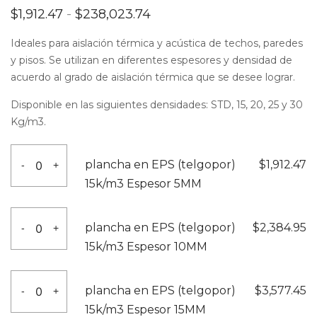
Rango
$
1,912.47
-
$
238,023.74
de
precios:
Ideales para aislación térmica y acústica de techos, paredes
desde
y pisos. Se utilizan en diferentes espesores y densidad de
$1,912.47
hasta
acuerdo al grado de aislación térmica que se desee lograr.
$238,023.74
Disponible en las siguientes densidades: STD, 15, 20, 25 y 30
Kg/m3.
plancha
plancha en EPS (telgopor)
$
1,912.47
-
+
en
15k/m3 Espesor 5MM
EPS
(telgopor)
plancha
plancha en EPS (telgopor)
$
2,384.95
-
+
15k/m3
en
15k/m3 Espesor 10MM
Espesor
EPS
5MM
(telgopor)
plancha
cantidad
plancha en EPS (telgopor)
$
3,577.45
-
+
15k/m3
en
15k/m3 Espesor 15MM
Espesor