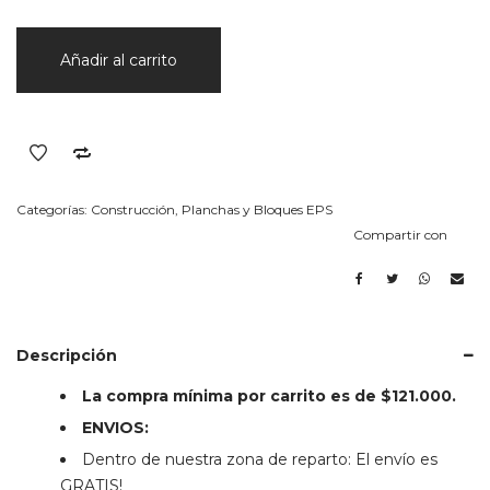
500MM
500
cantidad
X
Añadir al carrito
1000
X
2000
MM
cantidad
Categorías:
Construcción
,
Planchas y Bloques EPS
Compartir con
Descripción
La compra mínima por carrito es de $121.000.
ENVIOS:
Dentro de nuestra zona de reparto: El envío es
GRATIS!