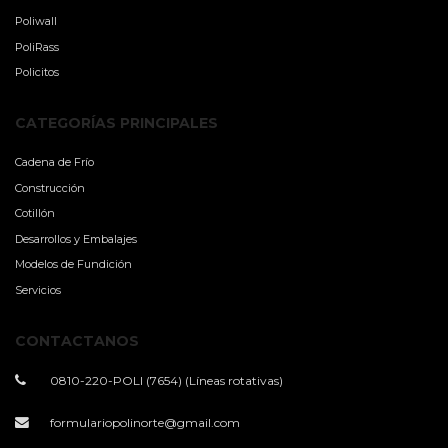
Poliwall
PoliRass
Policitos
CATEGORÍAS PRINCIPALES
Cadena de Frío
Construcción
Cotillón
Desarrollos y Embalajes
Modelos de Fundición
Servicios
CONTACTANOS
0810-220-POLI (7654) (Líneas rotativas)
formulariopolinorte@gmail.com