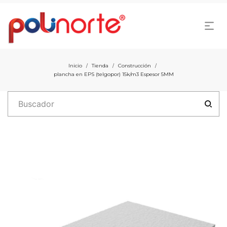
Inicio
Tienda
Construcción
/
/
/
plancha en EPS (telgopor) 15k/m3 Espesor 5MM