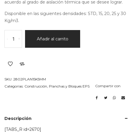
acuerdo al grado de aislación térmica que se desee lograr.
Disponible en las siguientes densidades: STD, 15, 20, 25 y 30
Kg/m3.
plancha
-
+
Añadir al carrito
en
EPS
(telgopor)
15k/m3
Espesor
5MM
SKU:
2802PLAN15K5MM
cantidad
Compartir con
Categorías:
Construcción
,
Planchas y Bloques EPS
Descripción
[TABS_R id=2670]