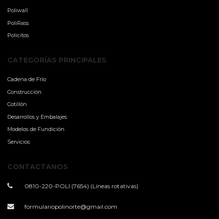
Poliwall
PoliRass
Policitos
CATEGORÍAS PRINCIPALES
Cadena de Frío
Construcción
Cotillón
Desarrollos y Embalajes
Modelos de Fundición
Servicios
CONTACTANOS
0810-220-POLI (7654) (Líneas rotativas)
formulariopolinorte@gmail.com