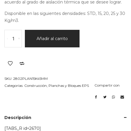
acuerdo al grado de aislación térmica que se desee lograr.
Disponible en las siguientes densidades: STD, 15, 20, 25 y 30
Kg/m3.
plancha
-
+
Añadir al carrito
en
EPS
(telgopor)
15k/m3
Espesor
45MM
SKU:
2802PLAN15K45MM
cantidad
Compartir con
Categorías:
Construcción
,
Planchas y Bloques EPS
Descripción
[TABS_R id=2670]