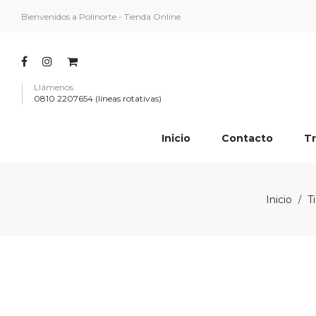
Bienvenidos a Polinorte - Tienda Online
Llámenos
0810 2207654 (líneas rotativas)
Inicio
Contacto
Tr
Inicio
T
/