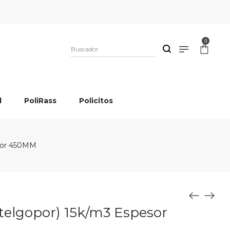
0
l
PoliRass
Policitos
esor 450MM
telgopor) 15k/m3 Espesor