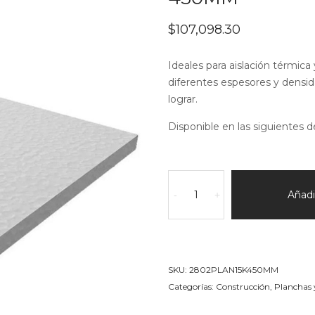
$
107,098.30
Ideales para aislación térmica 
diferentes espesores y densid
lograr.
Disponible en las siguientes d
Bloque
en
Añadir
-
+
EPS
(telgopor)
15k/m3
Espesor
SKU:
2802PLAN15K450MM
450MM
Categorías:
Construcción
,
Planchas 
cantidad