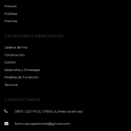
Poliwall
PoliRass
Policitos
CATEGORÍAS PRINCIPALES
Cadena de Frío
Construcción
Cotillón
Desarrollos y Embalajes
Modelos de Fundición
Servicios
CONTACTANOS
0810-220-POLI (7654) (Líneas rotativas)
formulariopolinorte@gmail.com