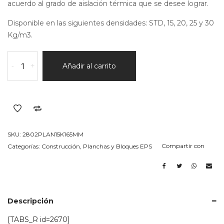
acuerdo al grado de aislación térmica que se desee lograr.
Disponible en las siguientes densidades: STD, 15, 20, 25 y 30
Kg/m3.
Bloque
-
+
Añadir al carrito
en
EPS
(telgopor)
15k/m3
Espesor
165MM
SKU:
2802PLAN15K165MM
cantidad
Compartir con
Categorías:
Construcción
,
Planchas y Bloques EPS
Descripción
[TABS_R id=2670]