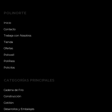
POLINORTE
Inicio
Contacto
Trabaja con Nosotros
Tienda
Ofertas
Poliwall
PoliRass
Policitos
CATEGORÍAS PRINCIPALES
Cadena de Frío
Construcción
Cotillón
Desarrollos y Embalajes