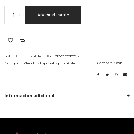
(Onda
-
+
Añadir al carrito
Grande
Fibrocemento)
500X965X22/42
15KG/M3
P/paquete
30
SKU:
CODIGO 2801PL.OG Fibrocemento-2-1
Placas
Compartir con
Categoría:
Planchas Especiales para Aislación
cantidad
Información adicional