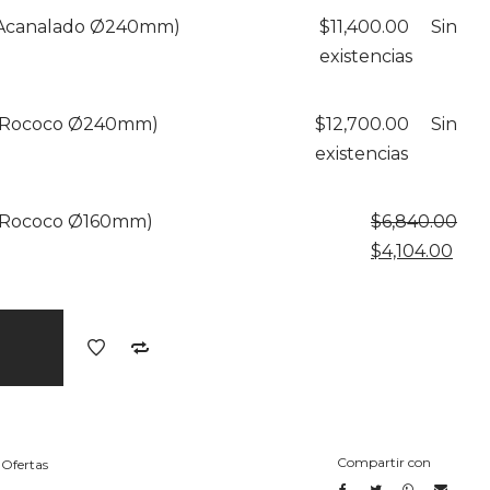
original
actu
 Acanalado Ø240mm)
$
11,400.00
Sin
era:
es:
existencias
$11,400.00.
$6,8
n Rococo Ø240mm)
$
12,700.00
Sin
existencias
 Rococo Ø160mm)
$
6,840.00
El
El
$
4,104.00
precio
prec
original
actu
era:
es:
$6,840.00.
$4,1
Compartir con
,
Ofertas