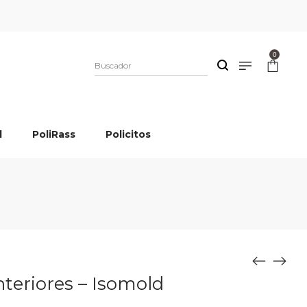
0
l
PoliRass
Policitos
nteriores – Isomold