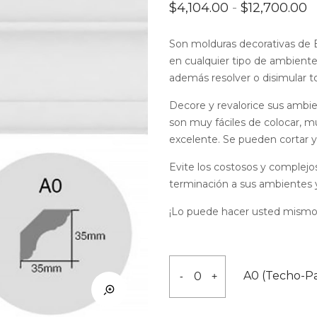
R
$
4,104.00
-
$
12,700.00
d
p
Son molduras decorativas de E.
d
$
en cualquier tipo de ambiente
h
además resolver o disimular to
$
Decore y revalorice sus ambie
son muy fáciles de colocar, mu
excelente. Se pueden cortar y 
Evite los costosos y complejo
terminación a sus ambientes 
¡Lo puede hacer usted mismo!
A0
A0 (Techo-P
-
+
(Techo-
Pared)