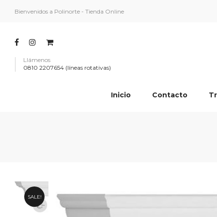
Bienvenidos a Polinorte - Tienda Online
Llámenos
0810 2207654 (líneas rotativas)
Inicio
Contacto
Tr
SALE!