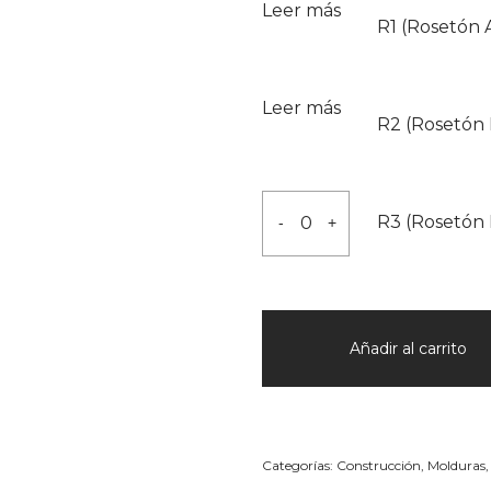
cantidad
Leer más
R1 (Rosetón
Leer más
R2 (Rosetó
R3
R3 (Rosetón
-
+
(Rosetón
Rococo
Ø160mm)
cantidad
Añadir al carrito
Categorías:
Construcción
,
Molduras