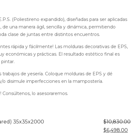
ango
e
recios:
P.S. (Poliestireno expandido), diseñadas para ser aplicadas
esde
4,104.00
, de una manera ágil, sencilla y dinámica, permitiendo
asta
da clase de juntas entre distintos encuentros.
12,700.00
ntes rápida y fácilmente! Las molduras decorativas de EPS,
y económicas y prácticas. El resultado estético final es
pintar.
s trabajos de yesería. Coloque molduras de EPS y dé
y/o disimule imperfecciones en la mampostería.
 Consúltenos, lo asesoraremos.
ared) 35x35x2000
$
10,830.00
El
El
$
6,498.00
precio
prec