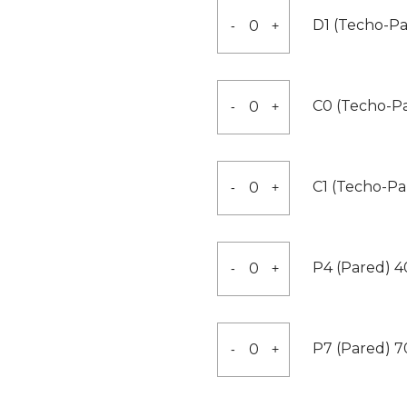
80x80x2000
D1
D1 (Techo-Pa
-
+
cantidad
(Techo-
Pared)
65x25x1950
C0
C0 (Techo-P
-
+
cantidad
(Techo-
Pared)
30x20x2000
C1
C1 (Techo-P
-
+
cantidad
(Techo-
Pared)
54x35x2000
P4
P4 (Pared) 
-
+
cantidad
(Pared)
40x14x2000
cantidad
P7
P7 (Pared) 
-
+
(Pared)
70x20x2000