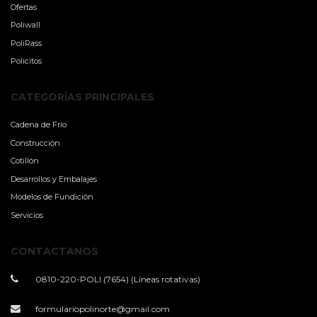
Ofertas
Poliwall
PoliRass
Policitos
CATEGORÍAS PRINCIPALES
Cadena de Frío
Construcción
Cotillón
Desarrollos y Embalajes
Modelos de Fundición
Servicios
CONTACTANOS
0810-220-POLI (7654) (Líneas rotativas)
formulariopolinorte@gmail.com