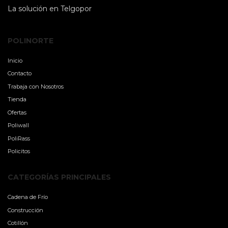
La solución en Telgopor
POLINORTE
Inicio
Contacto
Trabaja con Nosotros
Tienda
Ofertas
Poliwall
PoliRass
Policitos
CATEGORÍAS PRINCIPALES
Cadena de Frío
Construcción
Cotillón