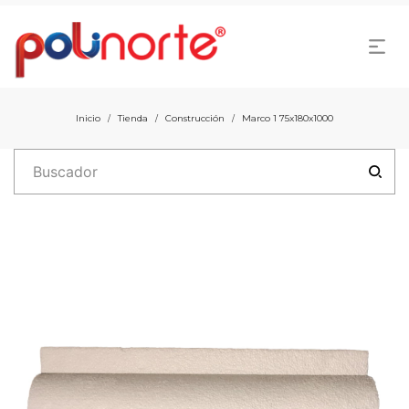
Inicio
Tienda
Construcción
Marco 1 75x180x1000
/
/
/