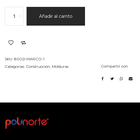
Marco
-
+
Añadir al carrito
1
75x180x1000
cantidad
SKU:
8002I.MARCO-1
Compartir con
Categorías:
Construcción
,
Molduras