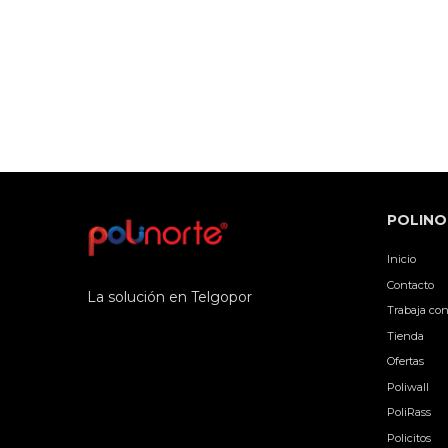
POLINO
Inicio
Contacto
La solución en Telgopor
Trabaja con
Tienda
Ofertas
Poliwall
PoliRass
Policitos