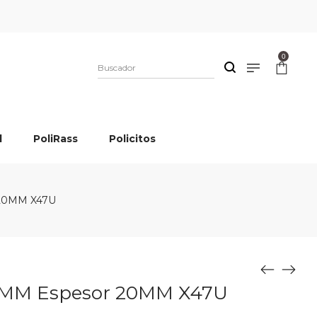
0
l
PoliRass
Policitos
 20MM X47U
00MM Espesor 20MM X47U