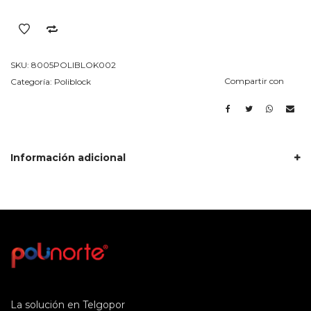
Poliblock
Tipo
II
Por
SKU:
8005POLIBLOK002
Unidad
Compartir con
Categoría:
Poliblock
cantidad
Información adicional
La solución en Telgopor