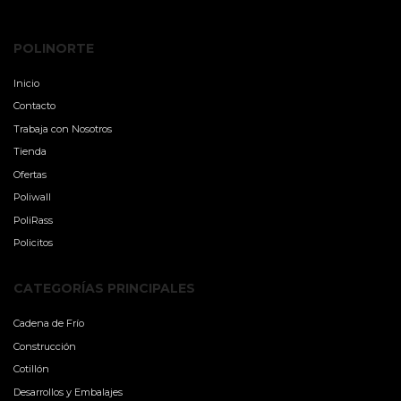
POLINORTE
Inicio
Contacto
Trabaja con Nosotros
Tienda
Ofertas
Poliwall
PoliRass
Policitos
CATEGORÍAS PRINCIPALES
Cadena de Frío
Construcción
Cotillón
Desarrollos y Embalajes