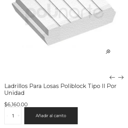
Ladrillos Para Losas Poliblock Tipo II Por
Unidad
$
6,160.00
Ladrillos
-
+
Añadir al carrito
Para
Losas