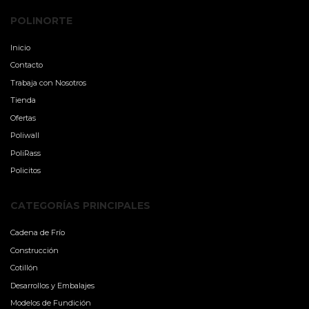
POLINORTE
Inicio
Contacto
Trabaja con Nosotros
Tienda
Ofertas
Poliwall
PoliRass
Policitos
CATEGORÍAS PRINCIPALES
Cadena de Frío
Construcción
Cotillón
Desarrollos y Embalajes
Modelos de Fundición