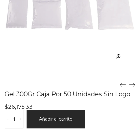
Gel 300Gr Caja Por 50 Unidades Sin Logo
$
26,175.33
Gel
-
+
Añadir al carrito
300Gr
Caja
Por