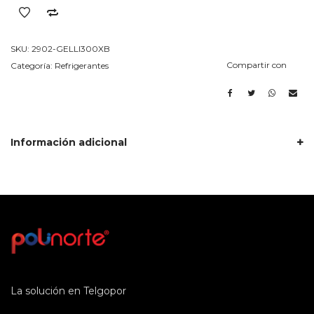
50
Unidades
Sin
SKU:
2902-GELLI300XB
Logo
Compartir con
Categoría:
Refrigerantes
cantidad
Información adicional
La solución en Telgopor