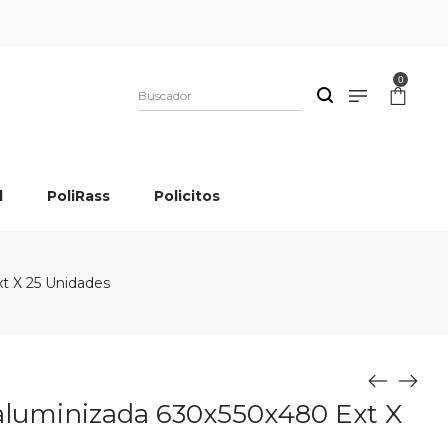
0
l
PoliRass
Policitos
t X 25 Unidades
aluminizada 630x550x480 Ext X