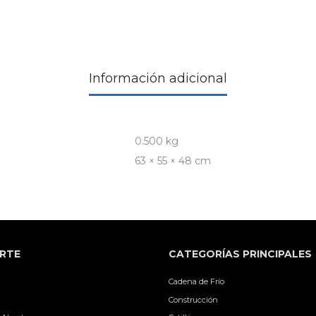
Información adicional
0.500 kg
63 × 55 × 48 cm
RTE
CATEGORÍAS PRINCIPALES
Cadena de Frío
Construcción