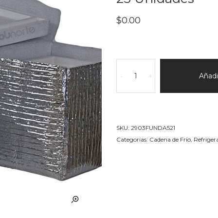
$
0.00
Funda
térmica
Añadir
-
+
aluminizada
630x550x480
Ext
X
SKU:
2903FUNDA521
25
Categorías:
Cadena de Frío
,
Refriger
Unidades
cantidad