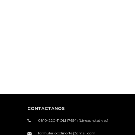
CONTACTANOS
0810-220-POLI (7654) (Líneas rotativas)
formulariopolinorte@gmail.com