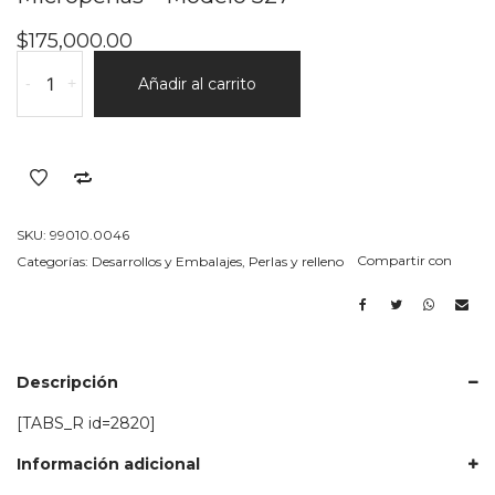
$
175,000.00
Microperlas
-
+
Añadir al carrito
-
Modelo
527
cantidad
SKU:
99010.0046
Compartir con
Categorías:
Desarrollos y Embalajes
,
Perlas y relleno
Descripción
[TABS_R id=2820]
Información adicional