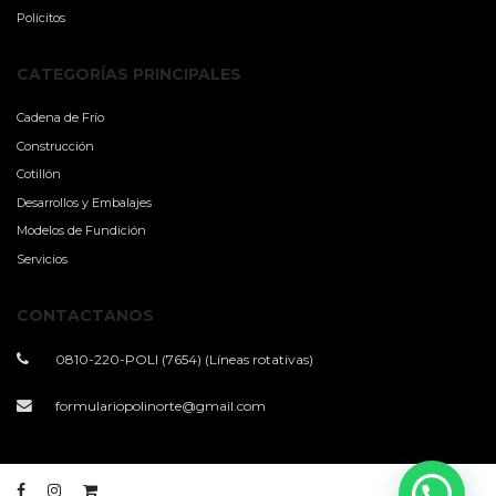
Policitos
CATEGORÍAS PRINCIPALES
Cadena de Frío
Construcción
Cotillón
Desarrollos y Embalajes
Modelos de Fundición
Servicios
CONTACTANOS
0810-220-POLI (7654) (Líneas rotativas)
formulariopolinorte@gmail.com