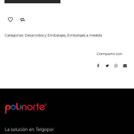
cantidad
Categorías:
Desarrollos y Embalajes
,
Embalajes a medida
Compartir con
La solución en Telgopor