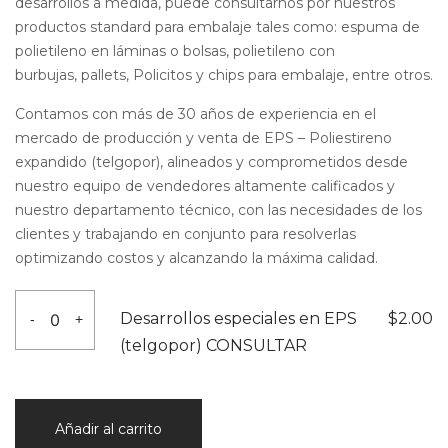
desarrollos a medida, puede consultarnos por nuestros
productos standard para embalaje tales como: espuma de
polietileno en láminas o bolsas, polietileno con
burbujas, pallets, Policitos y chips para embalaje, entre otros.
Contamos con más de 30 años de experiencia en el
mercado de producción y venta de EPS – Poliestireno
expandido (
telgopor
), alineados y comprometidos desde
nuestro equipo de vendedores altamente calificados y
nuestro departamento técnico, con las necesidades de los
clientes y trabajando en conjunto para resolverlas
optimizando costos y alcanzando la máxima calidad.
Desarrollos
Desarrollos especiales en EPS
$
2.00
-
+
especiales
(telgopor) CONSULTAR
en
EPS
(telgopor)
Añadir al carrito
CONSULTAR