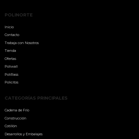
POLINORTE
Inicio
Contacto
Trabaja con Nosotros
Tienda
Ofertas
Poliwall
PoliRass
Policitos
CATEGORÍAS PRINCIPALES
Cadena de Frío
Construcción
Cotillón
Desarrollos y Embalajes