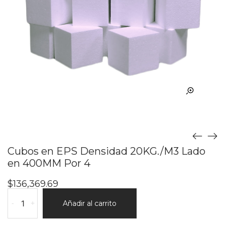
Cubos en EPS Densidad 20KG./M3 Lado
en 400MM Por 4
$
136,369.69
Cubos
-
+
Añadir al carrito
en
EPS