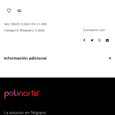
Densidad
20KG./M3
Lado
en
SKU:
8503-CUBO 09-1-1-1XB
400MM
Compartir con
Categoría:
Bloques y Cubos
Por
4
cantidad
Información adicional
La solución en Telgopor