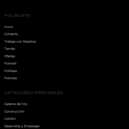
POLINORTE
Inicio
Contacto
Trabaja con Nosotros
Tienda
Ofertas
Poliwall
PoliRass
Policitos
CATEGORÍAS PRINCIPALES
Cadena de Frío
Construcción
Cotillón
Desarrollos y Embalajes