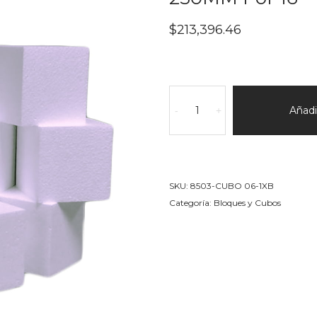
$
213,396.46
Cubos
en
Añadir
-
+
EPS
Densidad
20KG./M3
Lado
SKU:
8503-CUBO 06-1XB
en
Categoría:
Bloques y Cubos
250MM
Por
16
cantidad