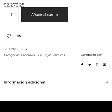
$
2,272.25
Caja
-
+
Añadir al carrito
514
Por
Unidad
cantidad
SKU:
7002-C514
Compartir con
Categorías:
Cadena de Frío
,
Cajas Térmicas
Información adicional