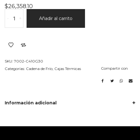
$
26,358.10
Caja
-
+
Añadir al carrito
410-
30
Por
unidad
cantidad
SKU:
7002-C410G30
Compartir con
Categorías:
Cadena de Frío
,
Cajas Térmicas
Información adicional