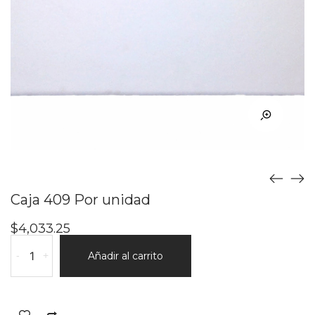
Caja 409 Por unidad
$
4,033.25
Caja
-
+
Añadir al carrito
409
Por
unidad
cantidad