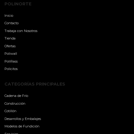
POLINORTE
Inicio
Contacto
Trabaja con Nosotros
Tienda
Ofertas
Poliwall
PoliRass
Policitos
CATEGORÍAS PRINCIPALES
Cadena de Frío
Construcción
Cotillón
Desarrollos y Embalajes
Modelos de Fundición
Servicios