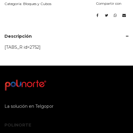
2000
Compartir con
Categoría:
Bloques y Cubos
MM)
cantidad
Descripción
[TABS_R id=2752]
La solución en Telgopor
POLINORTE