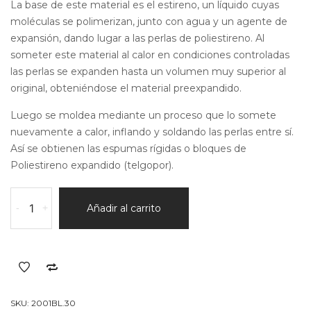
La base de este material es el estireno, un líquido cuyas
moléculas se polimerizan, junto con agua y un agente de
expansión, dando lugar a las perlas de poliestireno. Al
someter este material al calor en condiciones controladas
las perlas se expanden hasta un volumen muy superior al
original, obteniéndose el material preexpandido.
Luego se moldea mediante un proceso que lo somete
nuevamente a calor, inflando y soldando las perlas entre sí.
Así se obtienen las espumas rígidas o bloques de
Poliestireno expandido (telgopor).
Bloque
-
+
Añadir al carrito
Por
30Kg/M3
(500
X
1000
X
SKU:
2001BL.30