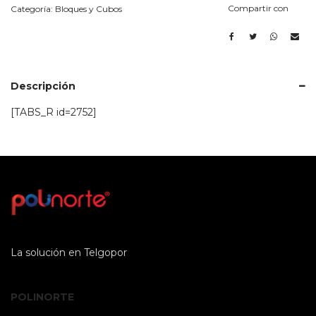
X
Compartir con
Categoría:
Bloques y Cubos
2000
MM)
cantidad
Descripción
[TABS_R id=2752]
La solución en Telgopor
POLINORTE