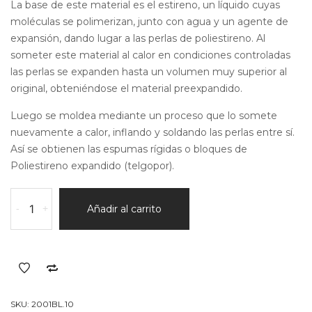
La base de este material es el estireno, un líquido cuyas
moléculas se polimerizan, junto con agua y un agente de
expansión, dando lugar a las perlas de poliestireno. Al
someter este material al calor en condiciones controladas
las perlas se expanden hasta un volumen muy superior al
original, obteniéndose el material preexpandido.
Luego se moldea mediante un proceso que lo somete
nuevamente a calor, inflando y soldando las perlas entre sí.
Así se obtienen las espumas rígidas o bloques de
Poliestireno expandido (telgopor).
Bloque
-
+
Añadir al carrito
Por
10KG/
M3
(500
X
1000
SKU:
2001BL.10