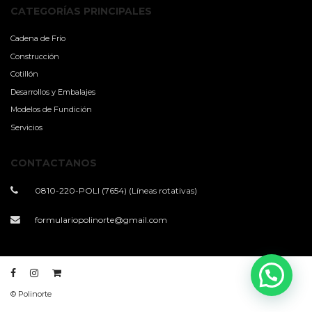
CATEGORÍAS PRINCIPALES
Cadena de Frío
Construcción
Cotillón
Desarrollos y Embalajes
Modelos de Fundición
Servicios
CONTACTANOS
0810-220-POLI (7654) (Líneas rotativas)
formulariopolinorte@gmail.com
© Polinorte