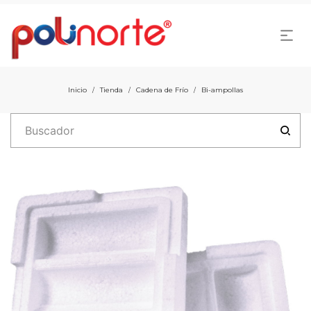
Inicio
Tienda
Cadena de Frío
Bi-ampollas
/
/
/